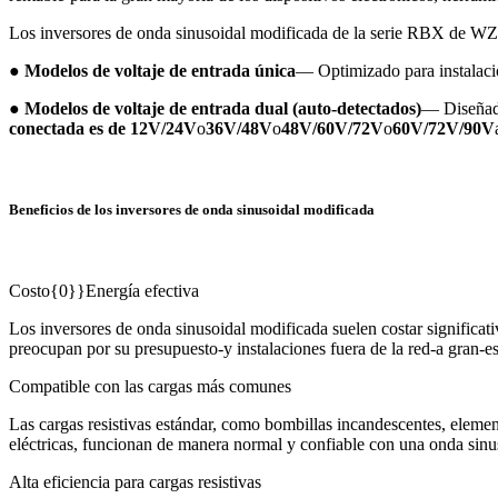
Los inversores de onda sinusoidal modificada de la serie RBX de W
●
Modelos de voltaje de entrada única
— Optimizado para instalacio
●
Modelos de voltaje de entrada dual (auto-detectados)
— Diseñado
conectada es de 12V/24V
o
36V/48V
o
48V/60V/72V
o
60V/72V/90V
Beneficios de los inversores de onda sinusoidal modificada
Costo{0}}Energía efectiva
Los inversores de onda sinusoidal modificada suelen costar significat
preocupan por su presupuesto-y instalaciones fuera de la red-a gran-es
Compatible con las cargas más comunes
Las cargas resistivas estándar, como bombillas incandescentes, element
eléctricas, funcionan de manera normal y confiable con una onda sinu
Alta eficiencia para cargas resistivas