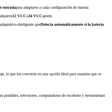
de entrada
para adaptarse a cada configuración de batería:
alquiera
12 VCC
o
24 VCC
aporte.
adaptativo-inteligente que
Detecta automáticamente si la batería
e, lo que los convierte en una opción ideal para usuarios que se
s portátiles, televisores, computadoras de escritorio y herramientas