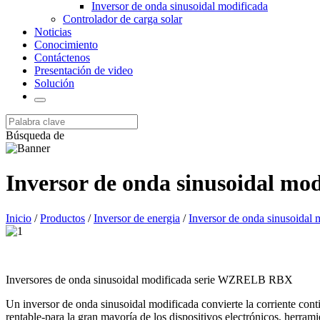
Inversor de onda sinusoidal modificada
Controlador de carga solar
Noticias
Conocimiento
Contáctenos
Presentación de video
Solución
Búsqueda de
Inversor de onda sinusoidal mod
Inicio
/
Productos
/
Inversor de energia
/
Inversor de onda sinusoidal 
Inversores de onda sinusoidal modificada serie WZRELB RBX
Un inversor de onda sinusoidal modificada convierte la corriente con
rentable-para la gran mayoría de los dispositivos electrónicos, herrami