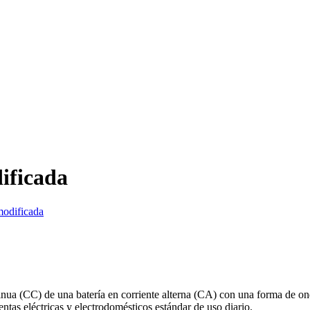
ificada
modificada
tinua (CC) de una batería en corriente alterna (CA) con una forma de o
entas eléctricas y electrodomésticos estándar de uso diario.